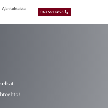
Ajankohtaista
040 661 6898
kelkat.
ihtoehto!