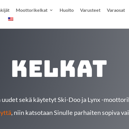
kijät
Moottorikelkat
Huolto
Varusteet
Varaosat
kelkat
 uudet sekä käytetyt Ski-Doo ja Lynx -moottori
yttä
, niin katsotaan Sinulle parhaiten sopiva va